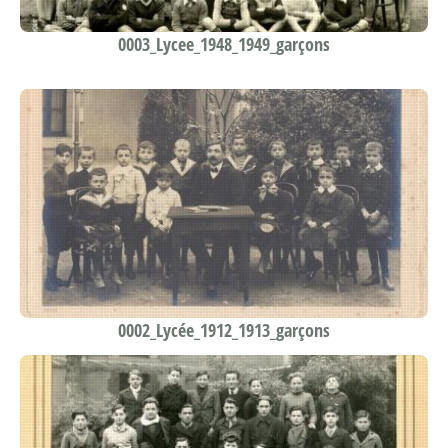
0003_Lycee_1948_1949_garçons
0002_Lycée_1912_1913_garçons