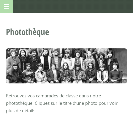
Photothèque
Retrouvez vos camarades de classe dans notre
photothèque. Cliquez sur le titre d’une photo pour voir
plus de détails.