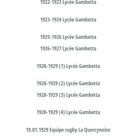
1922-1923 Lycée Gambetta
1923-1924 Lycée Gambetta
1925-1926 Lycée Gambetta
1926-1927 Lycée Gambetta
1928-1929 (1) Lycée Gambetta
1928-1929 (2) Lycée Gambetta
1928-1929 (3) Lycée Gambetta
1928-1929 (4) Lycée Gambetta
19.01.1929 Equipe rugby La Quercynoise