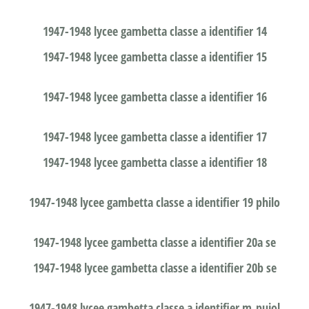
1947-1948 lycee gambetta classe a identifier 14
1947-1948 lycee gambetta classe a identifier 15
1947-1948 lycee gambetta classe a identifier 16
1947-1948 lycee gambetta classe a identifier 17
1947-1948 lycee gambetta classe a identifier 18
1947-1948 lycee gambetta classe a identifier 19 philo
1947-1948 lycee gambetta classe a identifier 20a se
1947-1948 lycee gambetta classe a identifier 20b se
1947-1948 lycee gambetta classe a identifier m_pujol