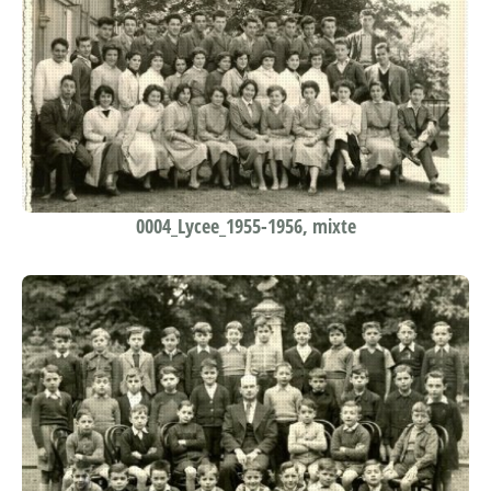
0004_Lycee_1955-1956, mixte