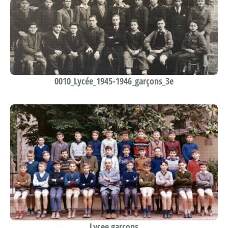
0010_Lycée_1945-1946_garçons_3e
Lycee garçons