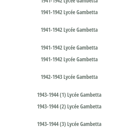
1941-1942 Lycée Gambetta
1941-1942 Lycée Gambetta
1941-1942 Lycée Gambetta
1941-1942 Lycée Gambetta
1941-1942 Lycée Gambetta
1942-1943 Lycée Gambetta
1943-1944 (1) Lycée Gambetta
1943-1944 (2) Lycée Gambetta
1943-1944 (3) Lycée Gambetta