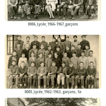
0006_Lycée_1966-1967_garçons
0005_Lycée_1962-1963, garçons, 5e