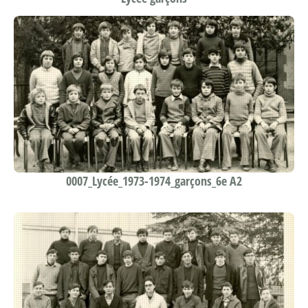
0007_Lycée_1973-1974_garçons_6e A2