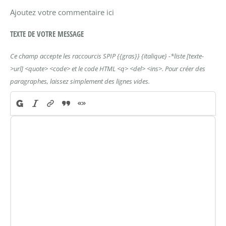
Ajoutez votre commentaire ici
TEXTE DE VOTRE MESSAGE
Ce champ accepte les raccourcis SPIP
{{gras}}
{italique}
-*liste
[texte-
>url]
<quote>
<code>
et le code HTML
<q>
<del>
<ins>
. Pour créer des
paragraphes, laissez simplement des lignes vides.