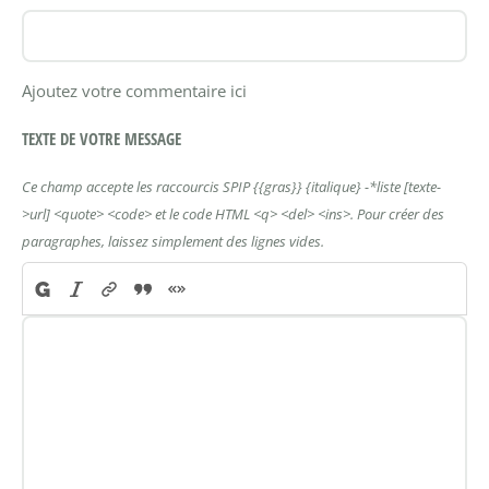
Ajoutez votre commentaire ici
TEXTE DE VOTRE MESSAGE
Ce champ accepte les raccourcis SPIP
{{gras}}
{italique}
-*liste
[texte-
>url]
<quote>
<code>
et le code HTML
<q>
<del>
<ins>
. Pour créer des
paragraphes, laissez simplement des lignes vides.