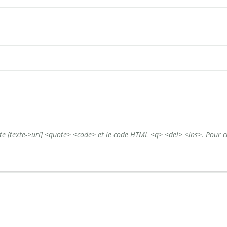
ste
[texte->url]
<quote>
<code>
et le code HTML
<q>
<del>
<ins>
. Pour c