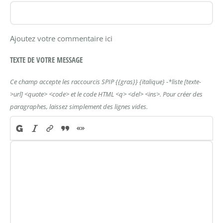
Ajoutez votre commentaire ici
TEXTE DE VOTRE MESSAGE
Ce champ accepte les raccourcis SPIP
{{gras}}
{italique}
-*liste
[texte-
>url]
<quote>
<code>
et le code HTML
<q>
<del>
<ins>
. Pour créer des
paragraphes, laissez simplement des lignes vides.