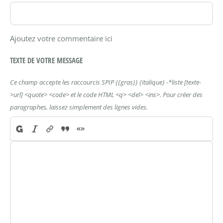
Ajoutez votre commentaire ici
TEXTE DE VOTRE MESSAGE
Ce champ accepte les raccourcis SPIP
{{gras}}
{italique}
-*liste
[texte-
>url]
<quote>
<code>
et le code HTML
<q>
<del>
<ins>
. Pour créer des
paragraphes, laissez simplement des lignes vides.