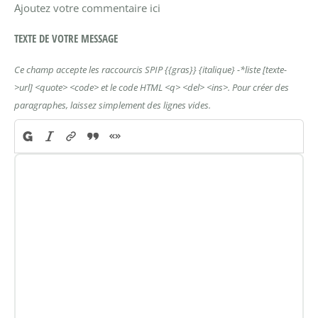
Ajoutez votre commentaire ici
TEXTE DE VOTRE MESSAGE
Ce champ accepte les raccourcis SPIP
{{gras}}
{italique}
-*liste
[texte-
>url]
<quote>
<code>
et le code HTML
<q>
<del>
<ins>
. Pour créer des
paragraphes, laissez simplement des lignes vides.