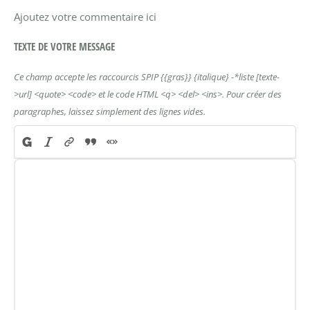
Ajoutez votre commentaire ici
TEXTE DE VOTRE MESSAGE
Ce champ accepte les raccourcis SPIP
{{gras}}
{italique}
-*liste
[texte-
>url]
<quote>
<code>
et le code HTML
<q>
<del>
<ins>
. Pour créer des
paragraphes, laissez simplement des lignes vides.