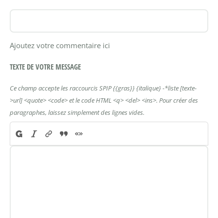
Ajoutez votre commentaire ici
TEXTE DE VOTRE MESSAGE
Ce champ accepte les raccourcis SPIP
{{gras}}
{italique}
-*liste
[texte-
>url]
<quote>
<code>
et le code HTML
<q>
<del>
<ins>
. Pour créer des
paragraphes, laissez simplement des lignes vides.