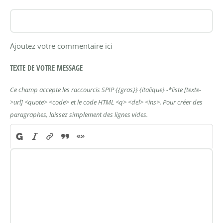
Ajoutez votre commentaire ici
TEXTE DE VOTRE MESSAGE
Ce champ accepte les raccourcis SPIP
{{gras}}
{italique}
-*liste
[texte-
>url]
<quote>
<code>
et le code HTML
<q>
<del>
<ins>
. Pour créer des
paragraphes, laissez simplement des lignes vides.